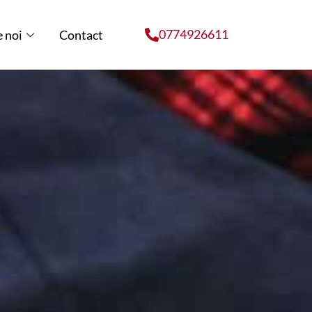
0774926611
 noi
Contact