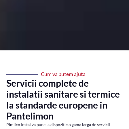
Cum va putem ajuta
Servicii complete de
instalatii sanitare si termice
la standarde europene in
Pantelimon
Pimlico Instal va pune la dispozitie o gama larga de servicii
complete de instalatii sanitare si termice, de la montaj si
reparatii, la proiectare si mentenanta. Acoperim intreaga zona
metropolitana a Bucurestiului, inclusiv cartierul Pantelimon,
garantand interventii rapide si eficiente pentru orice problema
de instalatii termice, sanitare sau de gaze. De la lucrari de baza la
proiecte complete, echipa noastra se distinge prin