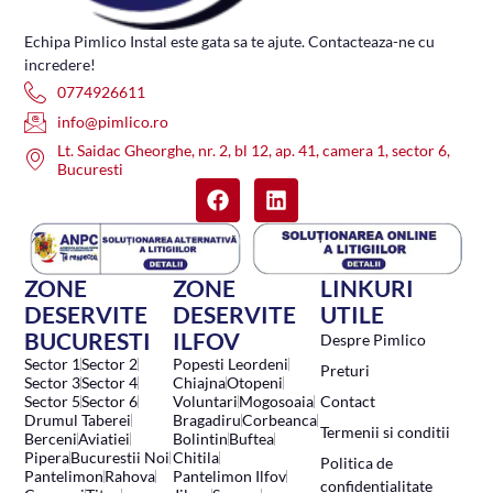
Echipa Pimlico Instal este gata sa te ajute. Contacteaza-ne cu
incredere!
0774926611
info@pimlico.ro
Lt. Saidac Gheorghe, nr. 2, bl 12, ap. 41, camera 1, sector 6,
Bucuresti
ZONE
ZONE
LINKURI
DESERVITE
DESERVITE
UTILE
BUCURESTI
ILFOV
Despre Pimlico
Sector 1
Sector 2
Popesti Leordeni
Preturi
Sector 3
Sector 4
Chiajna
Otopeni
Sector 5
Sector 6
Voluntari
Mogosoaia
Contact
Drumul Taberei
Bragadiru
Corbeanca
Termenii si conditii
Berceni
Aviatiei
Bolintin
Buftea
Pipera
Bucurestii Noi
Chitila
Politica de
Pantelimon
Rahova
Pantelimon Ilfov
confidentialitate