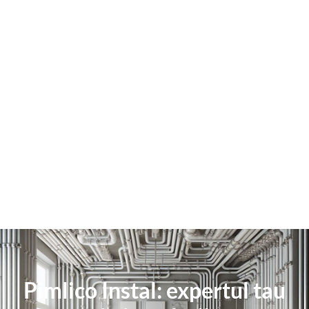
Pimlico Instal: expertul tau